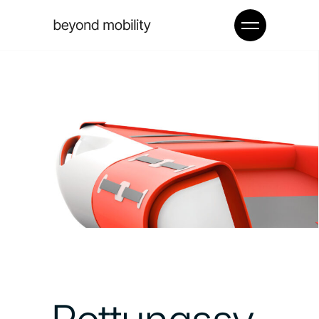
Rettungssy
steme für
Passagiers
chiffe