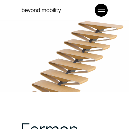
Formen
formen