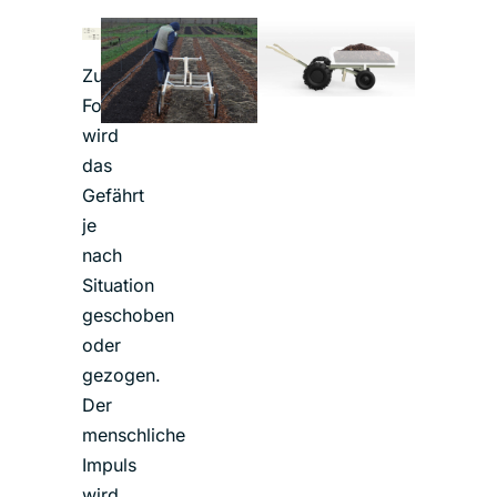
Zur
Fortbewegung
wird
das
Gefährt
je
nach
Situation
geschoben
oder
gezogen.
Der
menschliche
Impuls
wird