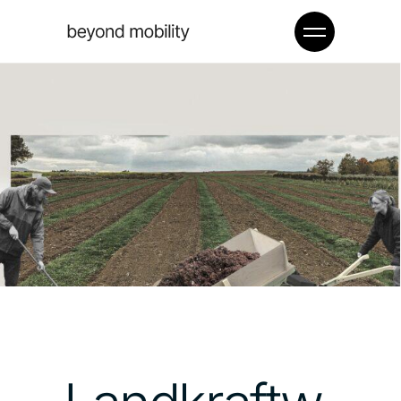
Landkraftw
agen